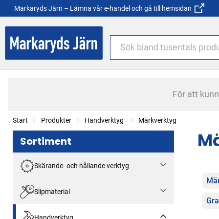
Markaryds Järn – Lämna vår e-handel och gå till hemsidan
För att kun
Start
Produkter
Handverktyg
Märkverktyg
Mä
Sortiment
Skärande- och hållande verktyg
Kat
Mär
Slipmaterial
Gra
Handverktyg