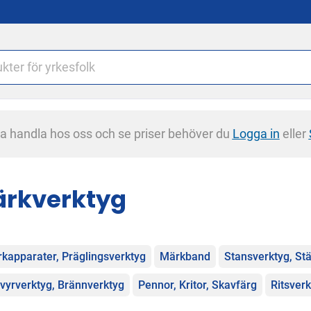
na handla hos oss och se priser behöver du
Logga in
eller
rkverktyg
egorier
kapparater, Präglingsverktyg
Märkband
Stansverktyg, St
vyrverktyg, Brännverktyg
Pennor, Kritor, Skavfärg
Ritsver