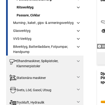
Ritsverktyg
Passare, Cirklar
Murning-, kakel-, gips- & armeringsverktyg
Glasverktyg
VVS-Verktyg
Bilverktyg, Batteriladdare, Fotpumpar,
B
Handpump
Elhandmaskiner, Spikpistoler,
Klammerpistoler
Dj
PI
Stationära maskiner
sp
Svets, Löd, Gasol, Utsug
Tryckluft, Hydraulik