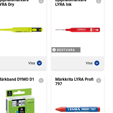
YRA Dry
LYRA Ink
BEST.VARA
Visa
Visa
ärkband DYMO D1
Märkkrita LYRA Profi
797