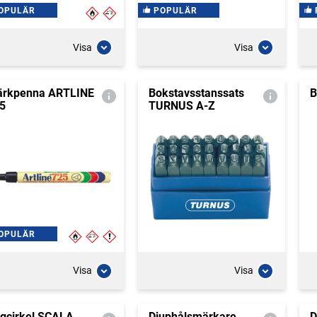
OPULÄR
POPULÄR
Visa
Visa
rkpenna ARTLINE
Bokstavsstanssats
B
5
TURNUS A-Z
OPULÄR
Visa
Visa
gcirkel SCALA
Djuphålsmärkare
D