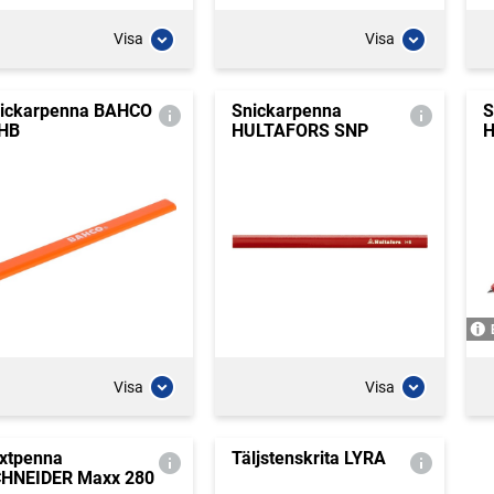
Visa
Visa
ickarpenna BAHCO
Snickarpenna
S
HB
HULTAFORS SNP
H
Visa
Visa
xtpenna
Täljstenskrita LYRA
HNEIDER Maxx 280