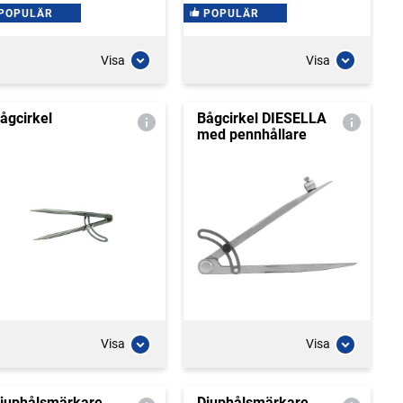
POPULÄR
POPULÄR
Visa
Visa
ågcirkel
Bågcirkel DIESELLA
med pennhållare
Visa
Visa
juphålsmärkare
Djuphålsmärkare