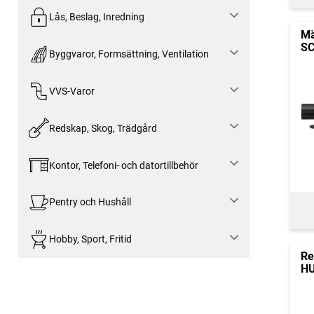
Lås, Beslag, Inredning
Mä
SC
Byggvaror, Formsättning, Ventilation
VVS-Varor
Redskap, Skog, Trädgård
Kontor, Telefoni- och datortillbehör
Pentry och Hushåll
Hobby, Sport, Fritid
Re
H