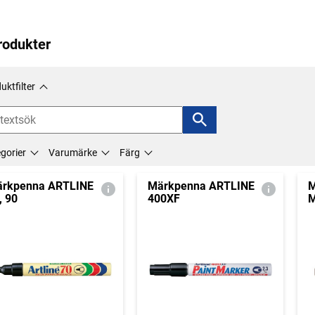
rodukter
uktfilter
gorier
Varumärke
Färg
rkpenna ARTLINE
Märkpenna ARTLINE
M
, 90
400XF
M