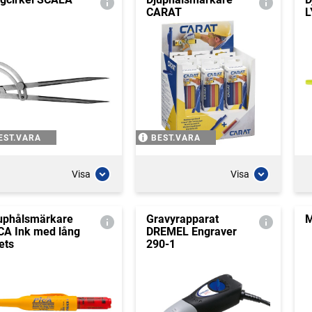
CARAT
L
EST.VARA
BEST.VARA
Visa
Visa
uphålsmärkare
Gravyrapparat
M
CA Ink med lång
DREMEL Engraver
ets
290-1