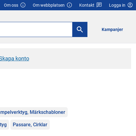
Om oss
Om webbplatsen
Kontakt
Logga in
Kampanjer
Skapa konto
ämpelverktyg, Märkschabloner
ktyg
Passare, Cirklar