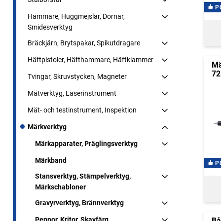
P
Hammare, Huggmejslar, Dornar,
Smidesverktyg
Bräckjärn, Brytspakar, Spikutdragare
Häftpistoler, Häfthammare, Häftklammer
Mä
72
Tvingar, Skruvstycken, Magneter
Mätverktyg, Laserinstrument
Mät- och testinstrument, Inspektion
Märkverktyg
Märkapparater, Präglingsverktyg
Märkband
P
Stansverktyg, Stämpelverktyg,
Märkschabloner
Gravyrverktyg, Brännverktyg
Pennor, Kritor, Skavfärg
Bå