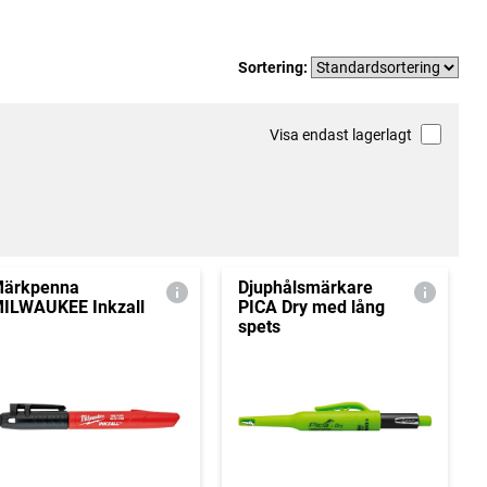
Sortering:
Visa endast lagerlagt
ärkpenna
Djuphålsmärkare
ILWAUKEE Inkzall
PICA Dry med lång
spets