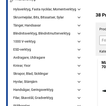
Hylsverktyg, Fasta nycklar, Momentverktyg
38 P
Skruvmejslar, Bits, Bitssatser, Sylar
Tänger, Handsaxar
Prod
Blindnitsverktyg, Blindnitmutterverktyg
1000 V-verktyg
ESD-verktyg
Kate
Avdragare, Utdragare
Mä
Knivar, Yxor
70
Skrapor, Blad, Sicklingar
Hyvlar, Stämjärn
Handsågar, Geringsverktyg
Filar, Skavstål, Gradverktyg
Stålborstar