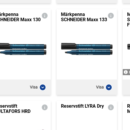
rkpenna
Märkpenna
M
HNEIDER Maxx 130
SCHNEIDER Maxx 133
S
F
Visa
Visa
servstift
Reservstift LYRA Dry
R
ULTAFORS HRD
M