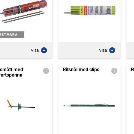
EST.VARA
Visa
Visa
tsmått med
Ritsnål med clips
R
yertspenna