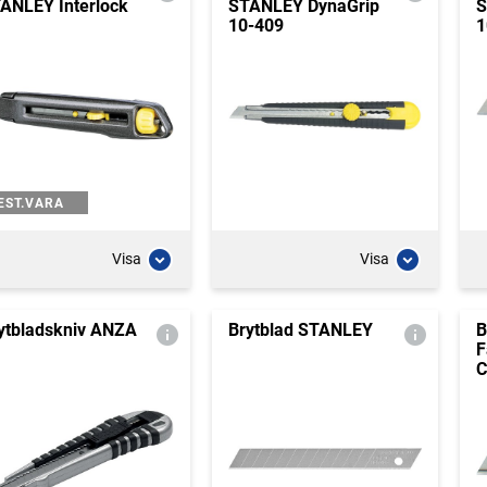
ANLEY Interlock
STANLEY DynaGrip
S
10-409
1
EST.VARA
Visa
Visa
ytbladskniv ANZA
Brytblad STANLEY
B
F
C