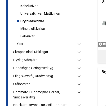
ST
Kabelknivar
Universalknivar, Mattknivar
Brytbladsknivar
Mineralullsknivar
Fällknivar
Yxor
B
Skrapor, Blad, Sicklingar
Hyvlar, Stämjärn
Handsågar, Geringsverktyg
Br
Filar, Skavstål, Gradverktyg
Stålborstar
Hammare, Huggmejslar, Dornar,
Smidesverktyg
Bräckjärn, Brytspakar, Spikutdragare