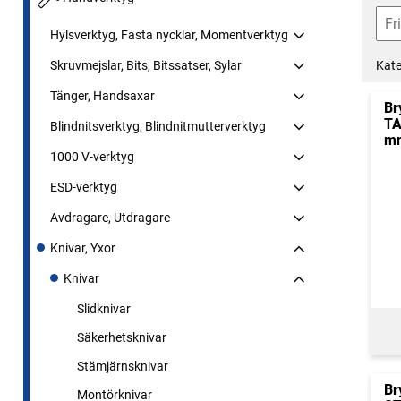
Hylsverktyg, Fasta nycklar, Momentverktyg
Kate
Skruvmejslar, Bits, Bitssatser, Sylar
Tänger, Handsaxar
Br
TA
Blindnitsverktyg, Blindnitmutterverktyg
m
1000 V-verktyg
ESD-verktyg
Avdragare, Utdragare
Knivar, Yxor
Knivar
Slidknivar
Säkerhetsknivar
Stämjärnsknivar
Br
Montörknivar