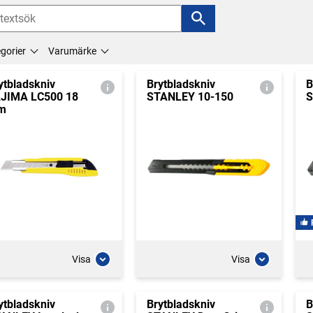
gorier
Varumärke
ytbladskniv
Brytbladskniv
B
JIMA LC500 18
STANLEY 10-150
S
m
Visa
Visa
ytbladskniv
Brytbladskniv
B