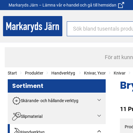
Markaryds Järn – Lämna vår e-handel och gå till hemsidan
För att kun
Start
Produkter
Handverktyg
Knivar, Yxor
Knivar
Br
Sortiment
Skärande- och hållande verktyg
11 P
Slipmaterial
Prod
Handverktyg