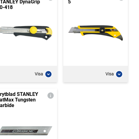
TANLEY DynaGrip
5
0-418
Visa
Visa
rytblad STANLEY
atMax Tungsten
arbide