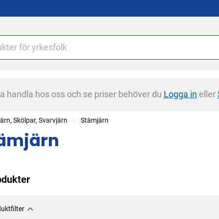
na handla hos oss och se priser behöver du
Logga in
eller
ärn, Skölpar, Svarvjärn
Stämjärn
ämjärn
odukter
uktfilter