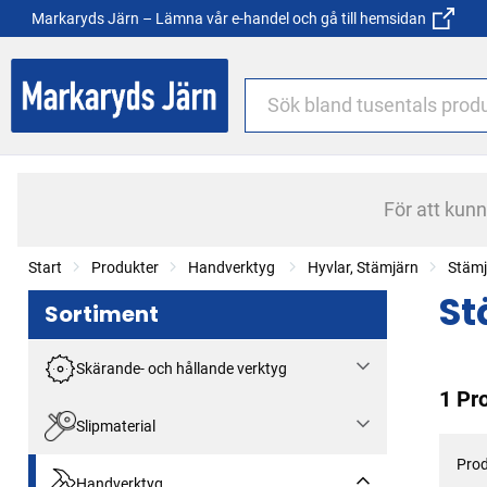
Markaryds Järn – Lämna vår e-handel och gå till hemsidan
För att kun
Start
Produkter
Handverktyg
Hyvlar, Stämjärn
Stämj
St
Sortiment
Skärande- och hållande verktyg
1 Pr
Slipmaterial
Prod
Handverktyg