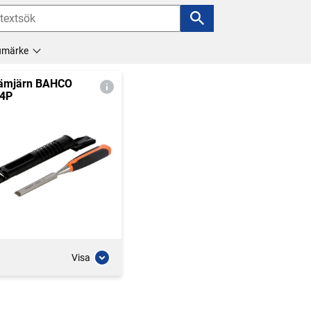
umärke
ämjärn BAHCO
4P
Visa