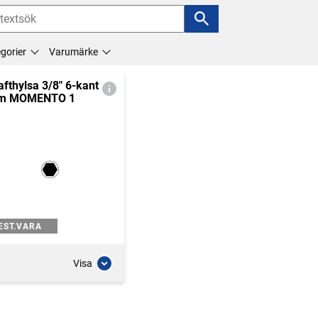
gorier
Varumärke
afthylsa 3/8" 6-kant
m MOMENTO 1
EST.VARA
Visa