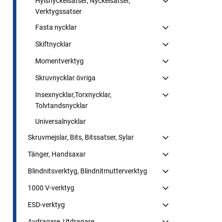
Hylsnyckelsatser, Nyckelsatser,
Verktygssatser
Fasta nycklar
Skiftnycklar
Momentverktyg
Skruvnycklar övriga
Insexnycklar,Torxnycklar,
Tolvtandsnycklar
Universalnycklar
Skruvmejslar, Bits, Bitssatser, Sylar
Tänger, Handsaxar
Blindnitsverktyg, Blindnitmutterverktyg
1000 V-verktyg
ESD-verktyg
Avdragare, Utdragare