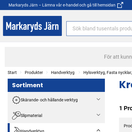
Markaryds Järn – Lämna vår e-handel och gå till hemsidan
För att kun
Start
Produkter
Handverktyg
Hylsverktyg, Fasta nyckla
Kr
Sortiment
Skärande- och hållande verktyg
1 Pr
Slipmaterial
Prod
Handverktyg