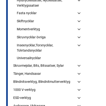
Hylsnyckelsatser, Nyckelsatser,
Verktygssatser
Fasta nycklar
Skiftnycklar
Momentverktyg
Skruvnycklar övriga
Insexnycklar,Torxnycklar,
Tolvtandsnycklar
Universalnycklar
Skruvmejslar, Bits, Bitssatser, Sylar
Tänger, Handsaxar
Blindnitsverktyg, Blindnitmutterverktyg
1000 V-verktyg
ESD-verktyg
Avdragare, Utdragare