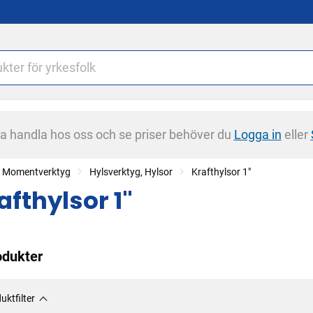
na handla hos oss och se priser behöver du
Logga in
eller
r, Momentverktyg
Hylsverktyg, Hylsor
Krafthylsor 1"
afthylsor 1"
odukter
uktfilter