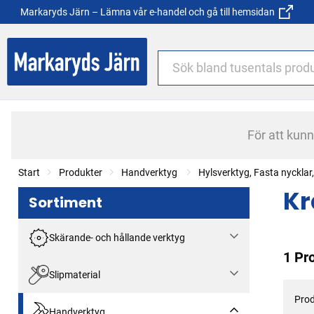
Markaryds Järn – Lämna vår e-handel och gå till hemsidan
För att kun
Start
Produkter
Handverktyg
Hylsverktyg, Fasta nyckla
Kr
Sortiment
Skärande- och hållande verktyg
1 Pr
Slipmaterial
Prod
Handverktyg