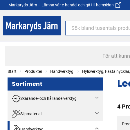
Markaryds Järn – Lämna vår e-handel och gå till hemsidan
För att kun
Start
Produkter
Handverktyg
Hylsverktyg, Fasta nyckla
Le
Sortiment
Skärande- och hållande verktyg
4 Pr
Slipmaterial
Prod
Handverktyg