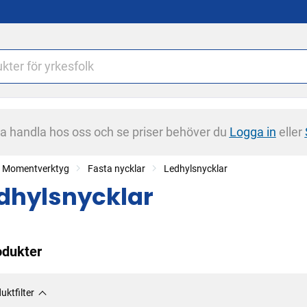
na handla hos oss och se priser behöver du
Logga in
eller
r, Momentverktyg
Fasta nycklar
Ledhylsnycklar
dhylsnycklar
odukter
uktfilter