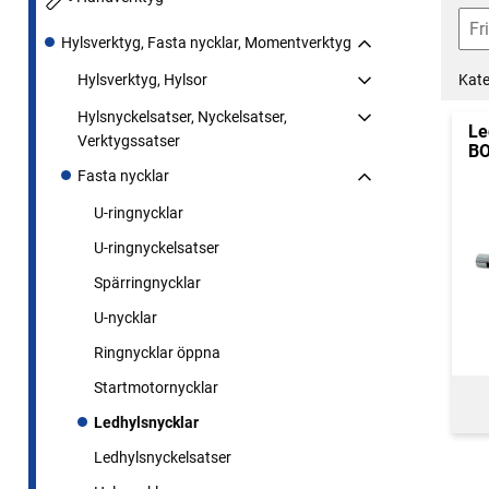
Hylsverktyg, Fasta nycklar, Momentverktyg
Kate
Hylsverktyg, Hylsor
Hylsnyckelsatser, Nyckelsatser,
Le
Verktygssatser
B
Fasta nycklar
U-ringnycklar
U-ringnyckelsatser
Spärringnycklar
U-nycklar
Ringnycklar öppna
Startmotornycklar
Ledhylsnycklar
Ledhylsnyckelsatser