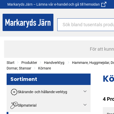
Markaryds Järn – Lämna vår e-handel och gå till hemsidan
För att kun
Start
Produkter
Handverktyg
Hammare, Huggmejslar, Do
Dornar, Stansar
Körnare
Kö
Sortiment
Skärande- och hållande verktyg
4 Pr
Slipmaterial