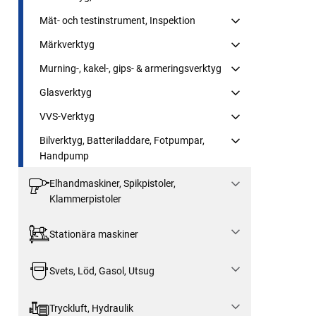
Mät- och testinstrument, Inspektion
Märkverktyg
Murning-, kakel-, gips- & armeringsverktyg
Glasverktyg
VVS-Verktyg
Bilverktyg, Batteriladdare, Fotpumpar,
Handpump
Elhandmaskiner, Spikpistoler,
Klammerpistoler
Stationära maskiner
Svets, Löd, Gasol, Utsug
Tryckluft, Hydraulik