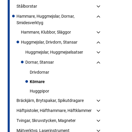
Stålborstar
Hammare, Huggmejslar, Dornar,
Smidesverktyg
Hammare, Klubbor, Släggor
Huggmejslar, Drivdorn, Stansar
Huggmejslar, Huggmejselsatser
Dornar, Stansar
Drivdornar
Körnare
Huggpipor
Bräckjärn, Brytspakar, Spikutdragare
Häftpistoler, Häfthammare, Häftklammer
Tvingar, Skruvstycken, Magneter
Mätverktyg, Laserinstrument