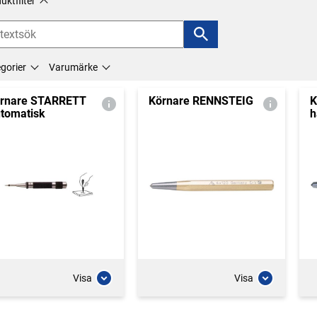
uktfilter
gorier
Varumärke
rnare STARRETT
Körnare RENNSTEIG
K
tomatisk
h
Visa
Visa