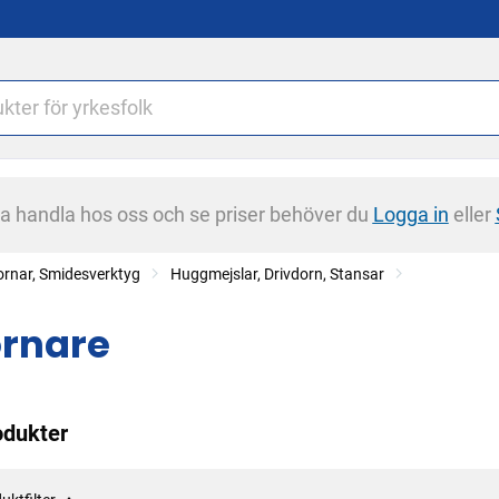
na handla hos oss och se priser behöver du
Logga in
eller
rnar, Smidesverktyg
Huggmejslar, Drivdorn, Stansar
rnare
odukter