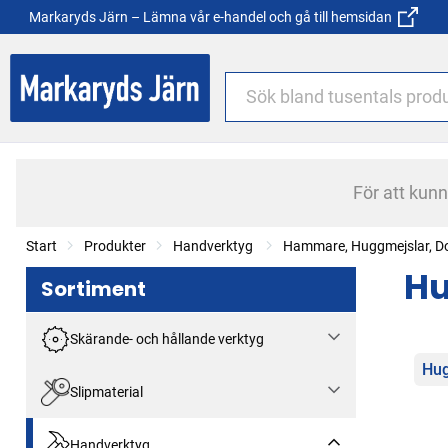
Markaryds Järn – Lämna vår e-handel och gå till hemsidan
För att kun
Start
Produkter
Handverktyg
Hammare, Huggmejslar, Do
Hu
Sortiment
Skärande- och hållande verktyg
Kat
Hug
Slipmaterial
Handverktyg