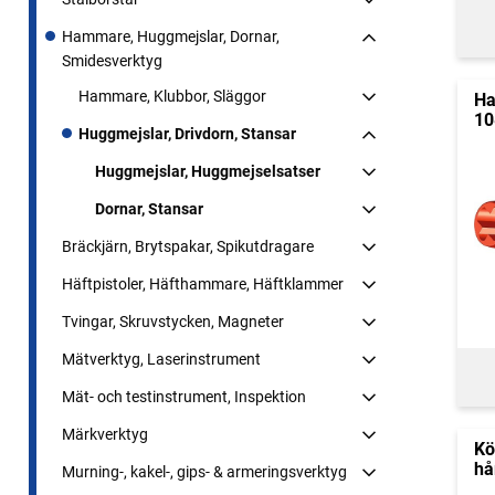
Hammare, Huggmejslar, Dornar,
Smidesverktyg
Hammare, Klubbor, Släggor
Ha
10
Huggmejslar, Drivdorn, Stansar
Huggmejslar, Huggmejselsatser
Dornar, Stansar
Bräckjärn, Brytspakar, Spikutdragare
Häftpistoler, Häfthammare, Häftklammer
Tvingar, Skruvstycken, Magneter
Mätverktyg, Laserinstrument
Mät- och testinstrument, Inspektion
Märkverktyg
Kö
hå
Murning-, kakel-, gips- & armeringsverktyg