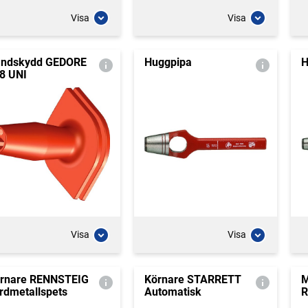
Visa
Visa
ndskydd GEDORE
Huggpipa
H
8 UNI
Visa
Visa
rnare RENNSTEIG
Körnare STARRETT
M
rdmetallspets
Automatisk
R