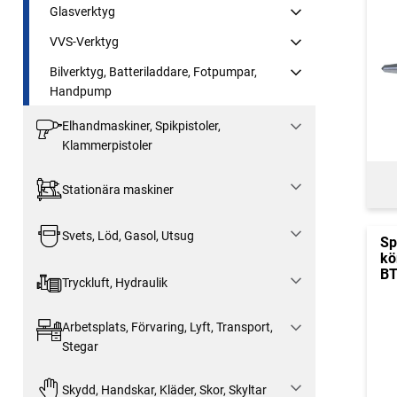
Glasverktyg
VVS-Verktyg
Bilverktyg, Batteriladdare, Fotpumpar,
Handpump
Elhandmaskiner, Spikpistoler,
Klammerpistoler
Stationära maskiner
Svets, Löd, Gasol, Utsug
Sp
kö
BT
Tryckluft, Hydraulik
Arbetsplats, Förvaring, Lyft, Transport,
Stegar
Skydd, Handskar, Kläder, Skor, Skyltar