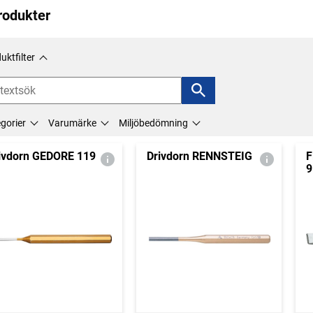
rodukter
uktfilter
gorier
Varumärke
Miljöbedömning
ivdorn GEDORE 119
Drivdorn RENNSTEIG
F
9