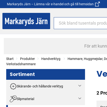
Markaryds Järn – Lämna vår e-handel och gå till hemsidan
För att kun
Start
Produkter
Handverktyg
Hammare, Huggmejslar, Do
Verkstadshammare
V
Sortiment
Skärande- och hållande verktyg
2 Pr
Slipmaterial