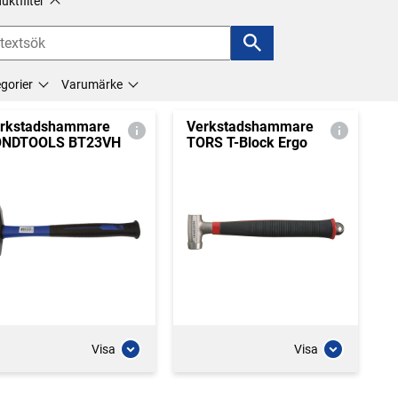
uktfilter
gorier
Varumärke
rkstadshammare
Verkstadshammare
ONDTOOLS BT23VH
TORS T-Block Ergo
Visa
Visa