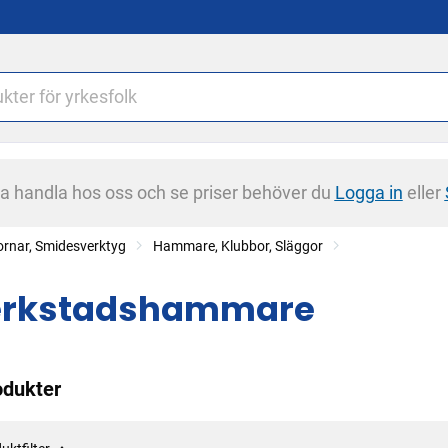
na handla hos oss och se priser behöver du
Logga in
eller
rnar, Smidesverktyg
Hammare, Klubbor, Släggor
erkstadshammare
odukter