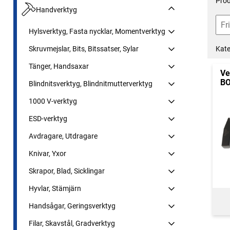
Prod
Handverktyg
Hylsverktyg, Fasta nycklar, Momentverktyg
Kate
Skruvmejslar, Bits, Bitssatser, Sylar
Tänger, Handsaxar
Ve
B
Blindnitsverktyg, Blindnitmutterverktyg
1000 V-verktyg
ESD-verktyg
Avdragare, Utdragare
Knivar, Yxor
Skrapor, Blad, Sicklingar
Hyvlar, Stämjärn
Handsågar, Geringsverktyg
Filar, Skavstål, Gradverktyg