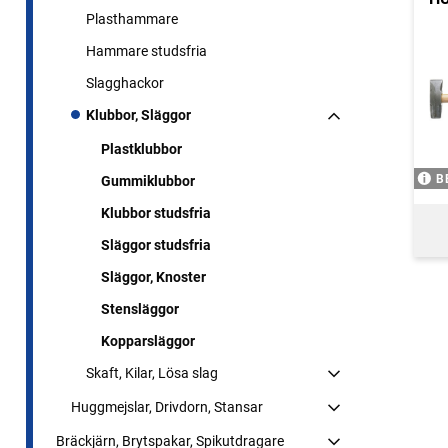
Plasthammare
Hammare studsfria
Slagghackor
Klubbor, Släggor
Plastklubbor
B
Gummiklubbor
Klubbor studsfria
Släggor studsfria
Släggor, Knoster
Stensläggor
Kopparsläggor
Skaft, Kilar, Lösa slag
Huggmejslar, Drivdorn, Stansar
Bräckjärn, Brytspakar, Spikutdragare