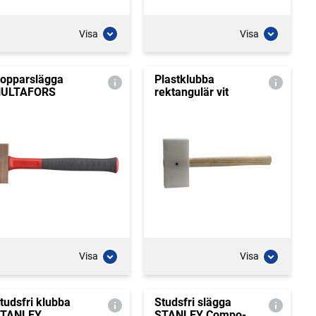
Visa
Visa
opparslägga
Plastklubba
ULTAFORS
rektangulär vit
Visa
Visa
tudsfri klubba
Studsfri slägga
TANLEY
STANLEY Compo-