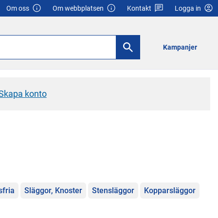
Om oss
Om webbplatsen
Kontakt
Logga in
Kampanjer
Skapa konto
sfria
Släggor, Knoster
Stensläggor
Kopparsläggor