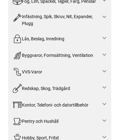
Fog, Lim, Spackel, Tejper, Färg, Penslar
Infästning, Spik, Skruv, Nit, Expander,
Plugg
Lås, Beslag, Inredning
Byggvaror, Formsättning, Ventilation
VVS-Varor
Redskap, Skog, Trädgård
Kontor, Telefoni- och datortillbehör
Pentry och Hushåll
Hobby, Sport, Fritid