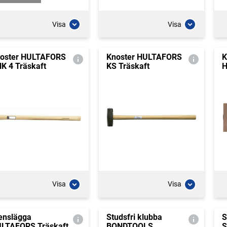
Visa
Visa
oster HULTAFORS
Knoster HULTAFORS
K
K 4 Träskaft
KS Träskaft
H
Visa
Visa
enslägga
Studsfri klubba
S
LTAFORS Träskaft
BONDTOOLS
S