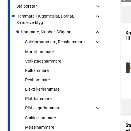
Stålborstar
Hammare, Huggmejslar, Dornar,
Smidesverktyg
Hammare, Klubbor, Släggor
Kn
HH
Snickarhammare, Renshammare
Murarhammare
Verkstadshammare
Kulhammare
Penhammare
Elektrikerhammare
Platthammare
Plåtslagarhammare
Smideshammare
St
Mejselhammare
HU