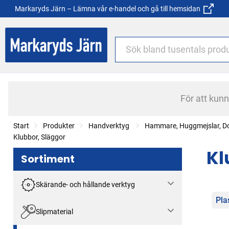
Markaryds Järn – Lämna vår e-handel och gå till hemsidan
För att kun
Start
Produkter
Handverktyg
Hammare, Huggmejslar, Do
Klubbor, Släggor
Kl
Sortiment
Skärande- och hållande verktyg
Kat
Pla
Slipmaterial