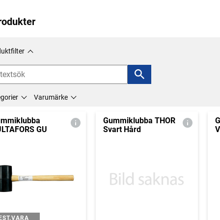
rodukter
uktfilter
gorier
Varumärke
mmiklubba
Gummiklubba THOR
G
ULTAFORS GU
Svart Hård
V
EST.VARA