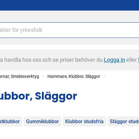
na handla hos oss och se priser behöver du
Logga in
eller
rnar, Smidesverktyg
Hammare, Klubbor, Släggor
ubbor, Släggor
egorier
stklubbor
Gummiklubbor
Klubbor studsfria
Släggor stud