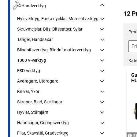
Handverktyg
12 P
Hylsverktyg, Fasta nycklar, Momentverktyg
Skruvmejslar, Bits, Bitssatser, Sylar
Prod
Tänger, Handsaxar
Blindnitsverktyg, Blindnitmutterverktyg
1000 V-verktyg
Kate
ESD-verktyg
Gu
H
Avdragare, Utdragare
Knivar, Yxor
Skrapor, Blad, Sicklingar
Hyvlar, Stämjärn
Handsågar, Geringsverktyg
Filar, Skavstål, Gradverktyg
B