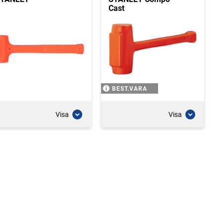
Cast
BEST.VARA
Visa
Visa