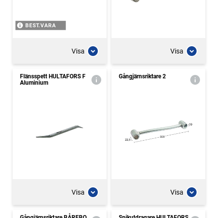
BEST.VARA
Visa
Visa
Flänsspett HULTAFORS F
Gångjärnsriktare 2
Aluminium
Visa
Visa
Gångjärnsriktare BÅREBO
Spikutdragare HULTAFORS