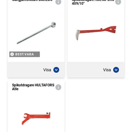
409/10''
BEST.VARA
Visa
Visa
Spikutdragare HULTAFORS
Atle