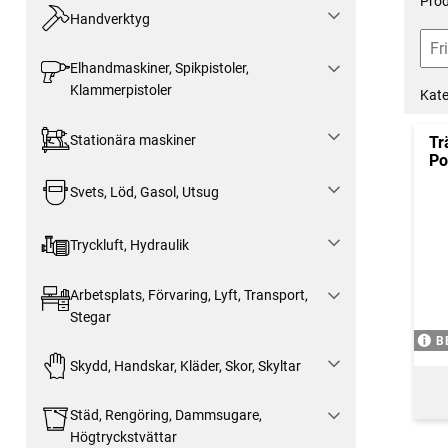
Prod
Handverktyg
Elhandmaskiner, Spikpistoler,
Klammerpistoler
Kate
Stationära maskiner
Tr
Po
Svets, Löd, Gasol, Utsug
Tryckluft, Hydraulik
Arbetsplats, Förvaring, Lyft, Transport,
Stegar
B
Skydd, Handskar, Kläder, Skor, Skyltar
Städ, Rengöring, Dammsugare,
Högtryckstvättar