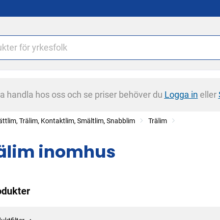
na handla hos oss och se priser behöver du
Logga in
eller
ättlim, Trälim, Kontaktlim, Smältlim, Snabblim
Trälim
älim inomhus
odukter