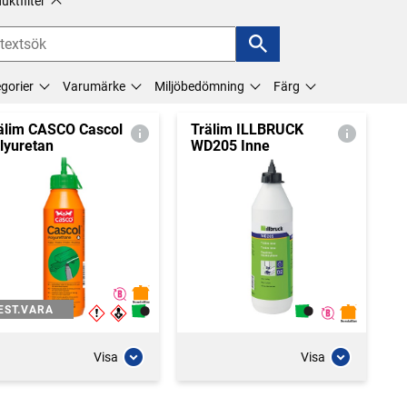
uktfilter
gorier
Varumärke
Miljöbedömning
Färg
älim CASCO Cascol
Trälim ILLBRUCK
lyuretan
WD205 Inne
EST.VARA
Visa
Visa