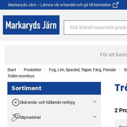
Markaryds Järn – Lämna vår e-handel och gå till hemsidan
För att kun
Start
Produkter
Fog, Lim, Spackel, Tejper, Färg, Penslar
S
Trälim inomhus
Tr
Sortiment
Skärande- och hållande verktyg
2 Pr
Slipmaterial