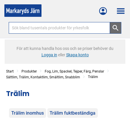
Meny
För att kunna handla hos oss och se priser behöver du
Logga in
eller
Skapa konto
Start
Produkter
Fog, Lim, Spackel, Tejper, Färg, Penslar
Trälim
Sättlim, Trälim, Kontaktlim, Smältlim, Snabblim
Trälim
Kategorier
Trälim inomhus
Trälim fuktbeständiga