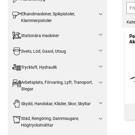
Elhandmaskiner, Spikpistoler,
Klammerpistoler
Kate
Stationära maskiner
Pe
Ak
Svets, Löd, Gasol, Utsug
Tryckluft, Hydraulik
Arbetsplats, Förvaring, Lyft, Transport,
Stegar
Skydd, Handskar, Kläder, Skor, Skyltar
Städ, Rengöring, Dammsugare,
Högtryckstvättar