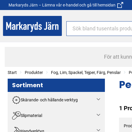
Markaryds Järn – Lämna vår e-handel och gå till hemsidan
För att kun
Start
Produkter
Fog, Lim, Spackel, Tejper, Färg, Penslar
P
Pe
Sortiment
Skärande- och hållande verktyg
1 Pr
Slipmaterial
Prod
Handverktyg