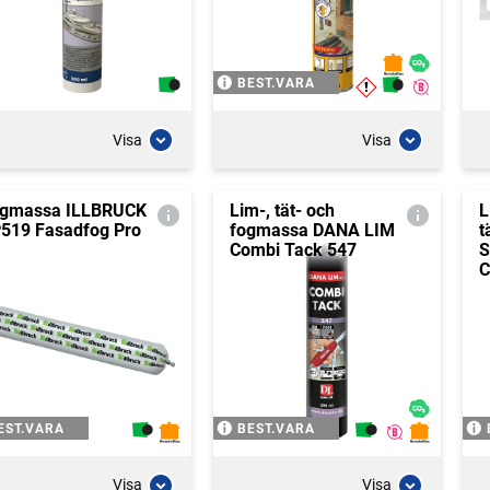
BEST.VARA
Visa
Visa
gmassa ILLBRUCK
Lim-, tät- och
L
519 Fasadfog Pro
fogmassa DANA LIM
t
Combi Tack 547
S
C
EST.VARA
BEST.VARA
Visa
Visa