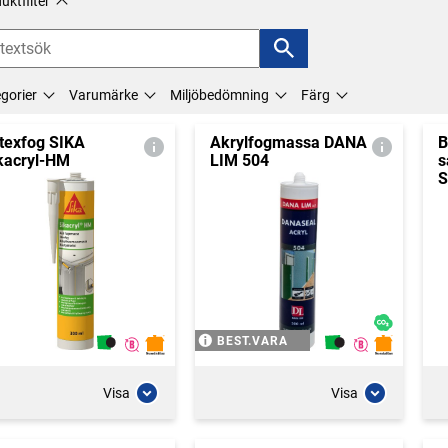
uktfilter
gorier
Varumärke
Miljöbedömning
Färg
texfog SIKA
Akrylfogmassa DANA
B
kacryl-HM
LIM 504
s
S
BEST.VARA
Visa
Visa