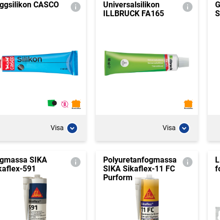
ggsilikon CASCO
Universalsilikon
G
ILLBRUCK FA165
S
Visa
Visa
gmassa SIKA
Polyuretanfogmassa
L
kaflex-591
SIKA Sikaflex-11 FC
f
Purform