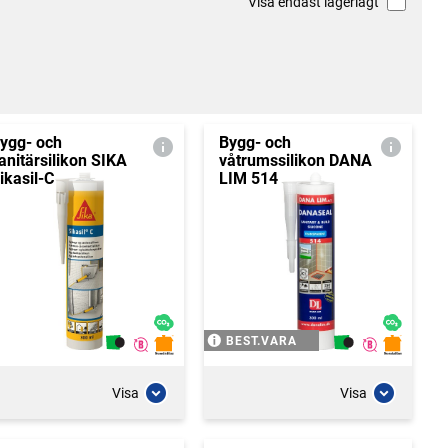
Visa endast lagerlagt
ygg- och
Bygg- och
anitärsilikon SIKA
våtrumssilikon DANA
ikasil-C
LIM 514
BEST.VARA
Visa
Visa