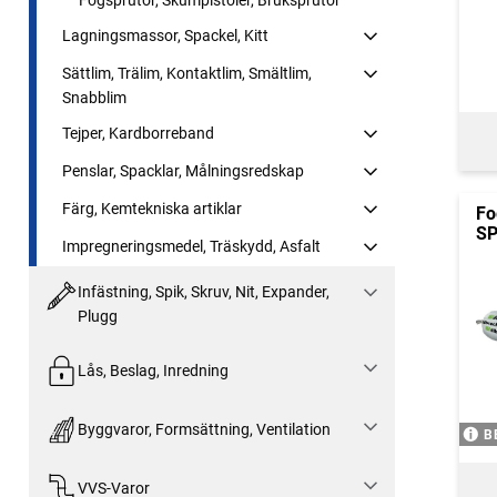
Fogsprutor, Skumpistoler, Bruksprutor
Lagningsmassor, Spackel, Kitt
Sättlim, Trälim, Kontaktlim, Smältlim,
Snabblim
Tejper, Kardborreband
Penslar, Spacklar, Målningsredskap
Färg, Kemtekniska artiklar
Fo
SP
Impregneringsmedel, Träskydd, Asfalt
Infästning, Spik, Skruv, Nit, Expander,
Plugg
Lås, Beslag, Inredning
Byggvaror, Formsättning, Ventilation
B
VVS-Varor