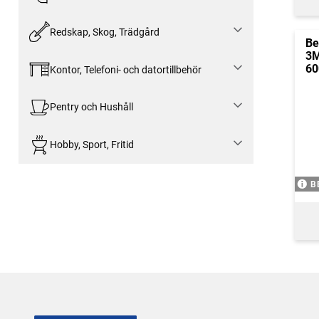
Redskap, Skog, Trädgård
Be
3M
60
Kontor, Telefoni- och datortillbehör
Pentry och Hushåll
Hobby, Sport, Fritid
B