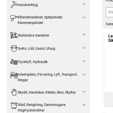
Prod
Handverktyg
Elhandmaskiner, Spikpistoler,
Klammerpistoler
Kate
Stationära maskiner
La
Si
Svets, Löd, Gasol, Utsug
Tryckluft, Hydraulik
Arbetsplats, Förvaring, Lyft, Transport,
Stegar
Skydd, Handskar, Kläder, Skor, Skyltar
Städ, Rengöring, Dammsugare,
Högtryckstvättar