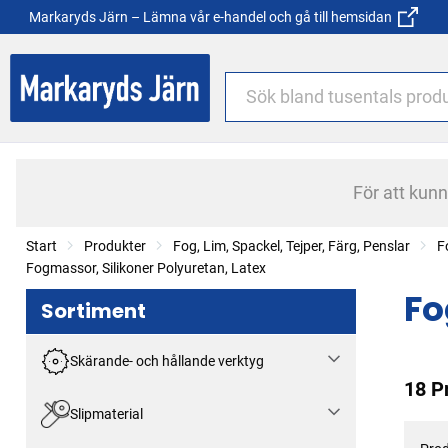
Markaryds Järn – Lämna vår e-handel och gå till hemsidan
För att kun
Start
Produkter
Fog, Lim, Spackel, Tejper, Färg, Penslar
F
Fogmassor, Silikoner Polyuretan, Latex
Fo
Sortiment
Skärande- och hållande verktyg
18 P
Slipmaterial