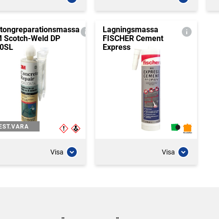
tongreparationsmassa
Lagningsmassa
 Scotch-Weld DP
FISCHER Cement
0SL
Express
EST.VARA
Visa
Visa