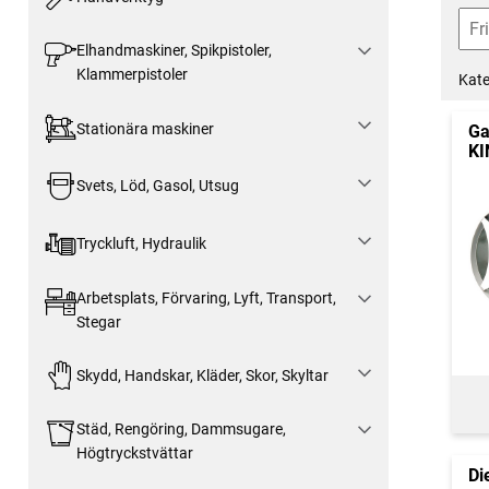
Elhandmaskiner, Spikpistoler,
Klammerpistoler
Kate
Stationära maskiner
Ga
KI
Svets, Löd, Gasol, Utsug
Tryckluft, Hydraulik
Arbetsplats, Förvaring, Lyft, Transport,
Stegar
Skydd, Handskar, Kläder, Skor, Skyltar
Städ, Rengöring, Dammsugare,
Högtryckstvättar
Di