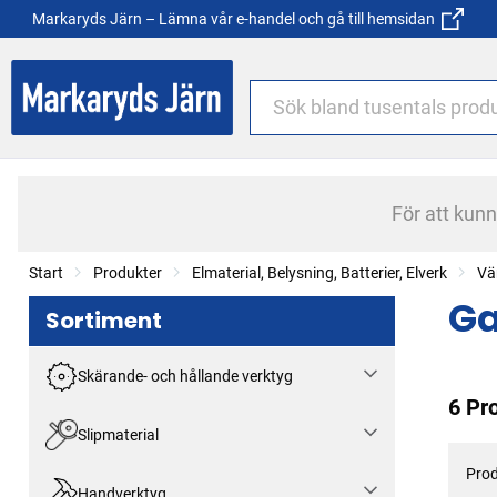
Markaryds Järn – Lämna vår e-handel och gå till hemsidan
För att kun
Start
Produkter
Elmaterial, Belysning, Batterier, Elverk
Vä
Ga
Sortiment
Skärande- och hållande verktyg
6 Pr
Slipmaterial
Prod
Handverktyg