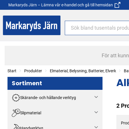
Markaryds Järn – Lämna vår e-handel och gå till hemsidan
För att kun
Start
Produkter
Elmaterial, Belysning, Batterier, Elverk
Bat
Al
Sortiment
Skärande- och hållande verktyg
2 Pr
Slipmaterial
Prod
Handverktyg