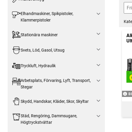
Elhandmaskiner, Spikpistoler,
Klammerpistoler
Kate
Stationära maskiner
Al
Ul
Svets, Löd, Gasol, Utsug
Tryckluft, Hydraulik
Arbetsplats, Förvaring, Lyft, Transport,
Stegar
B
Skydd, Handskar, Kläder, Skor, Skyltar
Städ, Rengöring, Dammsugare,
Högtryckstvättar