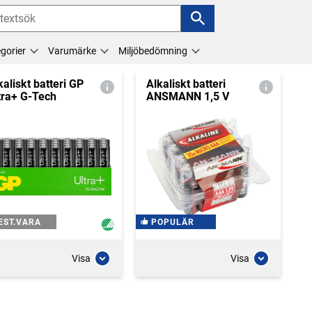
gorier
Varumärke
Miljöbedömning
kaliskt batteri GP
Alkaliskt batteri
tra+ G-Tech
ANSMANN 1,5 V
EST.VARA
POPULÄR
Visa
Visa