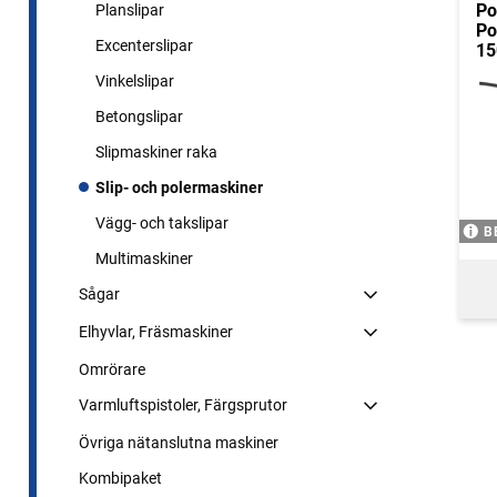
Po
Planslipar
Po
Excenterslipar
1
Vinkelslipar
Betongslipar
Slipmaskiner raka
Slip- och polermaskiner
Vägg- och takslipar
B
Multimaskiner
Sågar
Elhyvlar, Fräsmaskiner
Omrörare
Varmluftspistoler, Färgsprutor
Övriga nätanslutna maskiner
Kombipaket