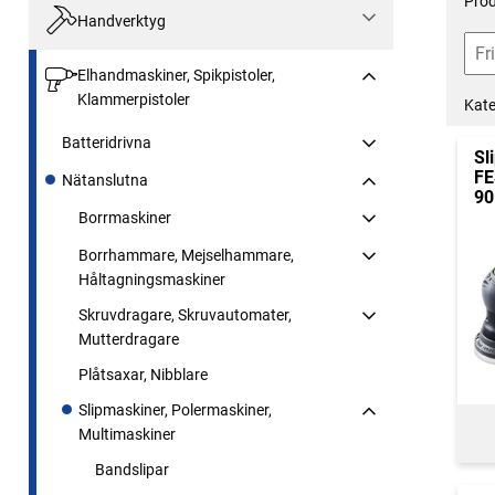
Prod
Handverktyg
Elhandmaskiner, Spikpistoler,
Klammerpistoler
Kate
Batteridrivna
Sl
FE
Nätanslutna
90
Borrmaskiner
Borrhammare, Mejselhammare,
Håltagningsmaskiner
Skruvdragare, Skruvautomater,
Mutterdragare
Plåtsaxar, Nibblare
Slipmaskiner, Polermaskiner,
Multimaskiner
Bandslipar