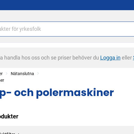
na handla hos oss och se priser behöver du
Logga in
eller
er
Nätanslutna
ner
ip- och polermaskiner
odukter