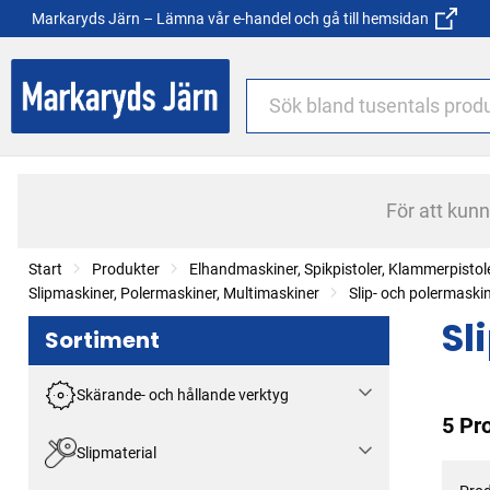
Markaryds Järn – Lämna vår e-handel och gå till hemsidan
För att kun
Start
Produkter
Elhandmaskiner, Spikpistoler, Klammerpistol
Slipmaskiner, Polermaskiner, Multimaskiner
Slip- och polermaski
Sl
Sortiment
Skärande- och hållande verktyg
5 Pr
Slipmaterial