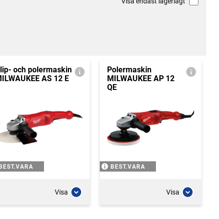
Visa endast lagerlagt
lip- och polermaskin
Polermaskin
ILWAUKEE AS 12 E
MILWAUKEE AP 12
QE
BEST.VARA
BEST.VARA
Visa
Visa