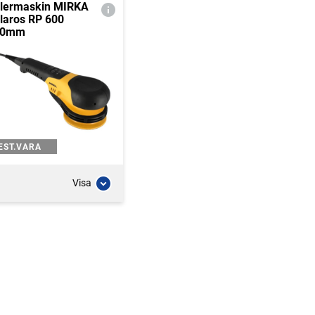
lermaskin MIRKA
laros RP 600
50mm
EST.VARA
Visa