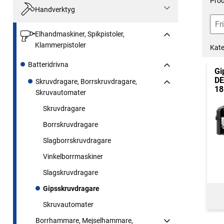
Prod
Handverktyg
Elhandmaskiner, Spikpistoler,
Klammerpistoler
Kate
Batteridrivna
Gi
DE
Skruvdragare, Borrskruvdragare,
18
Skruvautomater
Skruvdragare
Borrskruvdragare
Slagborrskruvdragare
Vinkelborrmaskiner
Slagskruvdragare
Gipsskruvdragare
Skruvautomater
Borrhammare, Mejselhammare,