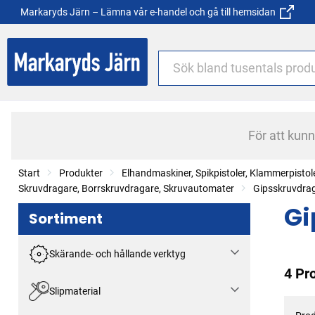
Markaryds Järn – Lämna vår e-handel och gå till hemsidan
För att kun
Start
Produkter
Elhandmaskiner, Spikpistoler, Klammerpistol
Skruvdragare, Borrskruvdragare, Skruvautomater
Gipsskruvdra
Gi
Sortiment
Skärande- och hållande verktyg
4 Pr
Slipmaterial