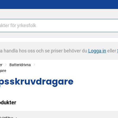
na handla hos oss och se priser behöver du
Logga in
eller
er
Batteridrivna
gare
psskruvdragare
odukter