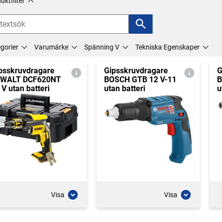
uktfilter
gorier
Varumärke
Spänning V
Tekniska Egenskaper
psskruvdragare
Gipsskruvdragare
G
WALT DCF620NT
BOSCH GTB 12 V-11
B
 V utan batteri
utan batteri
u
Visa
Visa