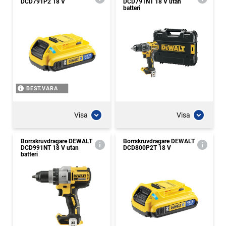
DCD791P2 18 V
DCD791NT 18 V utan
batteri
BEST.VARA
Visa
Visa
Borrskruvdragare DEWALT
Borrskruvdragare DEWALT
DCD991NT 18 V utan
DCD800P2T 18 V
batteri