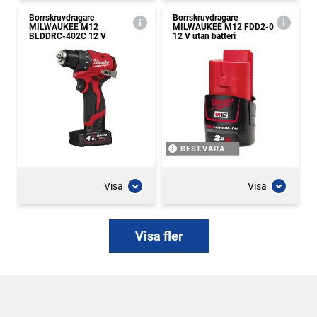
Borrskruvdragare
Borrskruvdragare
MILWAUKEE M12
MILWAUKEE M12 FDD2-0
BLDDRC-402C 12 V
12 V utan batteri
BEST.VARA
Visa
Visa
Visa fler