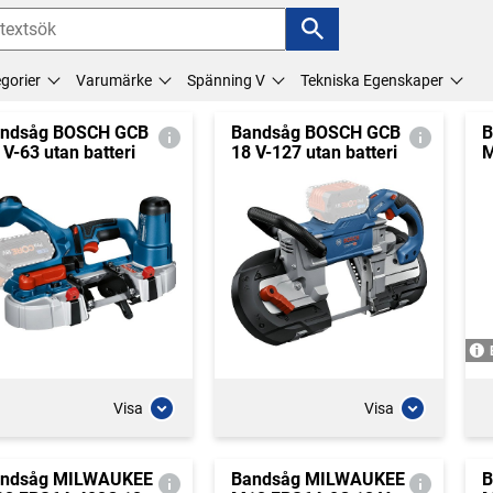
gorier
Varumärke
Spänning V
Tekniska Egenskaper
ndsåg BOSCH GCB
Bandsåg BOSCH GCB
B
 V-63 utan batteri
18 V-127 utan batteri
M
Visa
Visa
ndsåg MILWAUKEE
Bandsåg MILWAUKEE
B