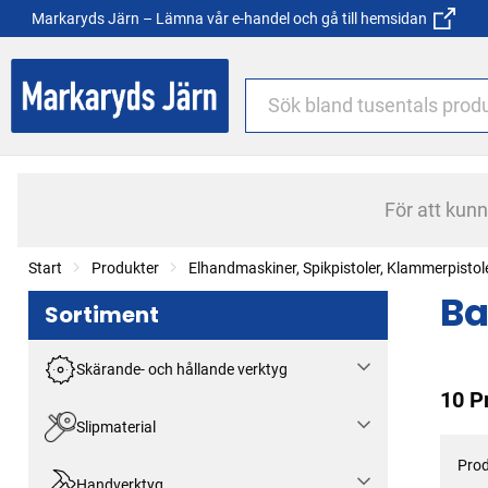
Markaryds Järn – Lämna vår e-handel och gå till hemsidan
För att kun
Start
Produkter
Elhandmaskiner, Spikpistoler, Klammerpistol
Ba
Sortiment
Skärande- och hållande verktyg
10 P
Slipmaterial
Prod
Handverktyg