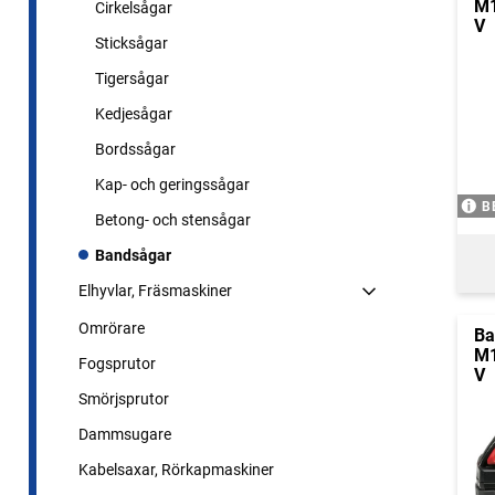
M1
Cirkelsågar
V
Sticksågar
Tigersågar
Kedjesågar
Bordssågar
Kap- och geringssågar
B
Betong- och stensågar
Bandsågar
Elhyvlar, Fräsmaskiner
Omrörare
Ba
M1
Fogsprutor
V
Smörjsprutor
Dammsugare
Kabelsaxar, Rörkapmaskiner