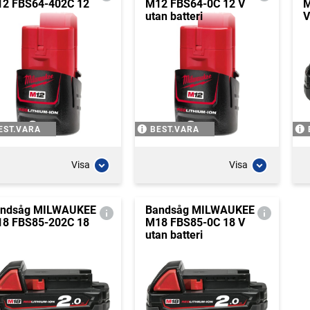
2 FBS64-402C 12
M12 FBS64-0C 12 V
M
utan batteri
V
EST.VARA
BEST.VARA
Visa
Visa
ndsåg MILWAUKEE
Bandsåg MILWAUKEE
8 FBS85-202C 18
M18 FBS85-0C 18 V
utan batteri