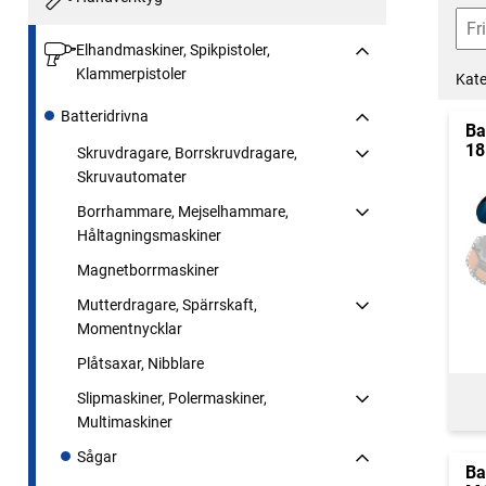
Elhandmaskiner, Spikpistoler,
Klammerpistoler
Kate
Batteridrivna
Ba
18
Skruvdragare, Borrskruvdragare,
Skruvautomater
Borrhammare, Mejselhammare,
Håltagningsmaskiner
Magnetborrmaskiner
Mutterdragare, Spärrskaft,
Momentnycklar
Plåtsaxar, Nibblare
Slipmaskiner, Polermaskiner,
Multimaskiner
Sågar
Ba