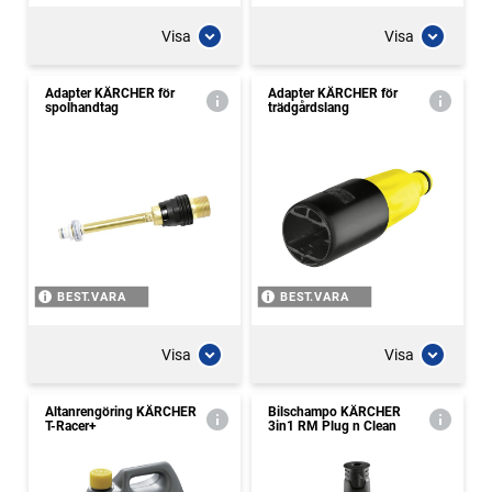
Visa
Visa
Adapter KÄRCHER för
Adapter KÄRCHER för
spolhandtag
trädgårdslang
BEST.VARA
BEST.VARA
Visa
Visa
Altanrengöring KÄRCHER
Bilschampo KÄRCHER
T-Racer+
3in1 RM Plug n Clean