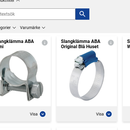
uktfilter
gorier
Varumärke
angklämma ABA
Slangklämma ABA
S
ni
Original Blå Huset
Visa
Visa