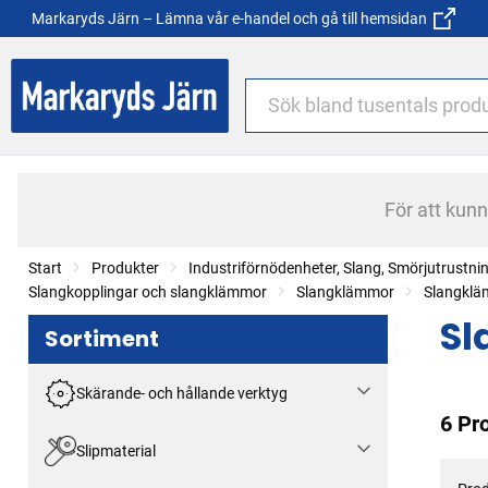
Markaryds Järn – Lämna vår e-handel och gå till hemsidan
För att kun
Start
Produkter
Industriförnödenheter, Slang, Smörjutrustni
Slangkopplingar och slangklämmor
Slangklämmor
Slangkl
Sl
Sortiment
Skärande- och hållande verktyg
6 Pr
Slipmaterial