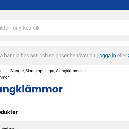
na handla hos oss och se priser behöver du
Logga in
eller
ng
Slangar, Slangkopplingar, Slangklämmor
ämmor
angklämmor
odukter