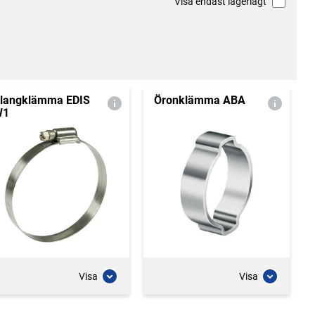
Visa endast lagerlagt
langklämma EDIS
Öronklämma ABA
W1
Visa
Visa