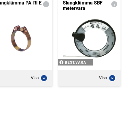
angklämma PA-RI E
Slangklämma SBF
metervara
BEST.VARA
Visa
Visa