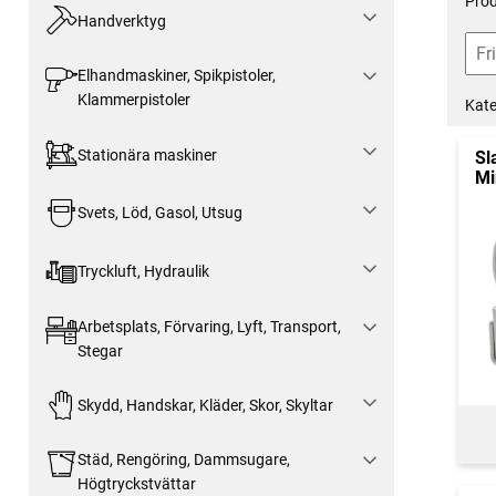
Prod
Handverktyg
Elhandmaskiner, Spikpistoler,
Klammerpistoler
Kate
Stationära maskiner
Sl
Mi
Svets, Löd, Gasol, Utsug
Tryckluft, Hydraulik
Arbetsplats, Förvaring, Lyft, Transport,
Stegar
Skydd, Handskar, Kläder, Skor, Skyltar
Städ, Rengöring, Dammsugare,
Högtryckstvättar