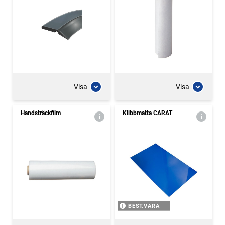
Visa
Visa
Handsträckfilm
Klibbmatta CARAT
BEST.VARA